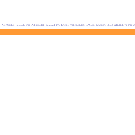
Календарь на 2020 год
Календарь на 2021 год
Delphi components, Delphi database, BDE Alternative
bde a