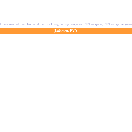
dministrator, bde download delphi
.net zip library, .net zip component
.NET compress, .NET encrypt
цигун мо
Добавить PAD