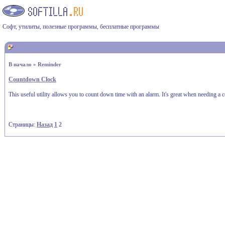
Софт, утилиты, полезные программы, бесплатные программы
В начало
»
Reminder
Countdown Clock
This useful utility allows you to count down time with an alarm. It's great when needing a 
Страницы:
Назад
1
2