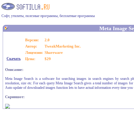
Софт, утилиты, полезные программы, бесплатные программы
Meta Image Se
Версия:
2.0
Автор:
TweakMarketing Inc.
Лицензия:
Shareware
Скачать
Цена:
$29
Описание:
Meta Image Search is a software for searching images in search engines by search phr
resolution, size etc. For each query Meta Image Search gives a total number of images f
Auto update of downloaded images function lets to have actual information every time you u
Скриншот: