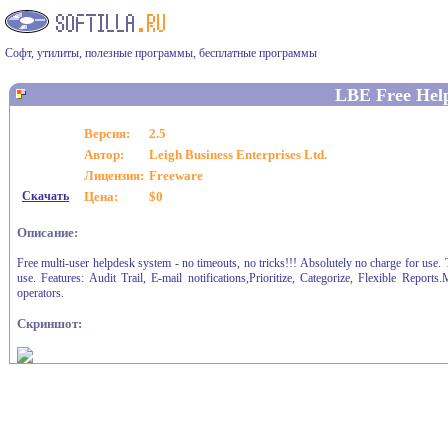
Софт, утилиты, полезные программы, бесплатные программы
LBE Free Hel
Версия:
2.5
Автор:
Leigh Business Enterprises Ltd.
Лицензия:
Freeware
Скачать
Цена:
$0
Описание:
Free multi-user helpdesk system - no timeouts, no tricks!!! Absolutely no charge for use. T
use. Features: Audit Trail, E-mail notifications,Prioritize, Categorize, Flexible Report
operators.
Скриншот: