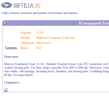
Софт, утилиты, полезные программы, бесплатные программы
IGaramond Fon
Версия:
1.31C
Автор:
Rubicon Computer Labs Inc.
Лицензия:
Shareware
Скачать
Цена:
$12
Описание:
Rubicon IGaramond Fonts v1.31c. Standard Truetype format. Like ITC Garamond, serif fon
symbol, kerning pairs. For laser, inkjet, typesetter from 300 to 3500 dpi. Shareware, contai
char widths, side bearings, bounding boxes, baselines, and kerning pairs. Gridfitting hi
96 dpi. Not super-hinted.
Скриншот: