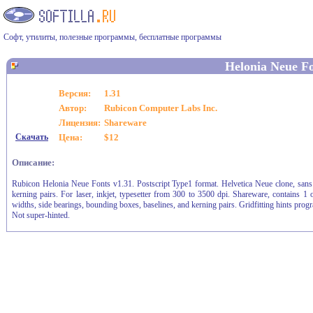
Софт, утилиты, полезные программы, бесплатные программы
Helonia Neue F
Версия:
1.31
Автор:
Rubicon Computer Labs Inc.
Лицензия:
Shareware
Скачать
Цена:
$12
Описание:
Rubicon Helonia Neue Fonts v1.31. Postscript Type1 format. Helvetica Neue clone, sans se
kerning pairs. For laser, inkjet, typesetter from 300 to 3500 dpi. Shareware, contains 1 o
widths, side bearings, bounding boxes, baselines, and kerning pairs. Gridfitting hints pro
Not super-hinted.