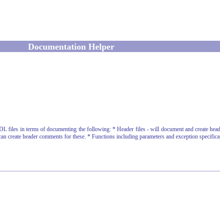
Documentation Helper
les in terms of documenting the following: * Header files - will document and create heade
can create header comments for these. * Functions including parameters and exception specificat