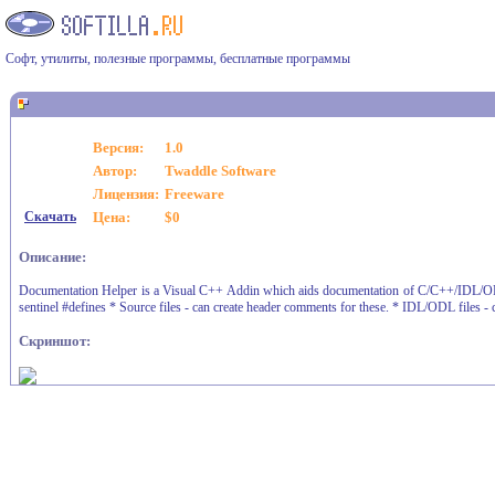
Софт, утилиты, полезные программы, бесплатные программы
Версия:
1.0
Автор:
Twaddle Software
Лицензия:
Freeware
Скачать
Цена:
$0
Описание:
Documentation Helper is a Visual C++ Addin which aids documentation of C/C++/IDL/ODL fi
sentinel #defines * Source files - can create header comments for these. * IDL/ODL files - 
Скриншот: