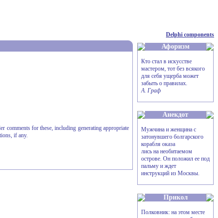
Delphi components
Афоризм
Кто стал в искусстве
мастером, тот без всякого
для себя ущерба может
забыть о правилах.
А. Граф
Анекдот
r comments for these, including generating appropriate
Мужчина и женщина с
ions, if any.
затонувшего болгарского
корабля оказа
лись на необитаемом
острове. Он положил ее под
пальму и ждет
инструкций из Москвы.
Прикол
Полковник: на этом месте